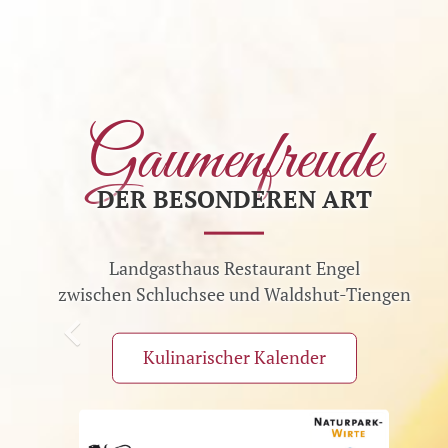
Gaumenfreude
DER BESONDEREN ART
Landgasthaus Restaurant Engel
zwischen Schluchsee und Waldshut-Tiengen
Kulinarischer Kalender